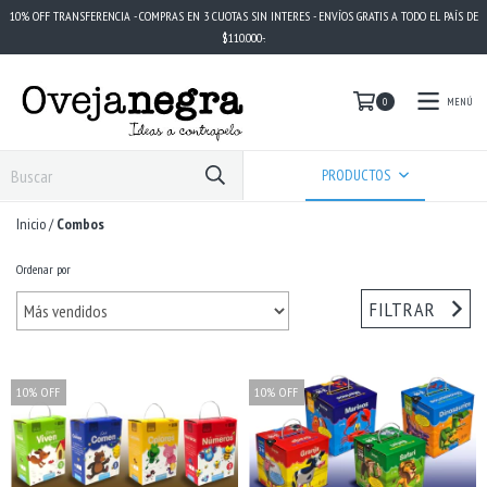
10% OFF TRANSFERENCIA - COMPRAS EN 3 CUOTAS SIN INTERES - ENVÍOS GRATIS A TODO EL PAÍS DE
$110.000-.
MENÚ
0
PRODUCTOS
Inicio
/
Combos
Ordenar por
FILTRAR
10
%
OFF
10
%
OFF