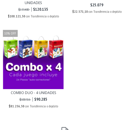
UNIDADES
$25.079
$120.135
$133.480
$22.571,10
con
Transferencia o depósito
$108.121,50
con
Transferencia o depósito
10
%
OFF
COMBO DUO - 4 UNIDADES
$90.285
$100.316
$81.256,50
con
Transferencia o depósito