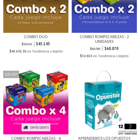
COMBO DUO
COMBO ROMPECABEZAS - 2
UNIDADES
$45.145
$50.158
$60.070
$66.740
$40.630,50
con
Transferencia o depósito
$54.063
con
Transferencia o depósito
10
%
OFF
ENVÍO GRATIS
COMBO ROMPECABEZAS - 4
APRENDEMOS LOS OPUESTOS