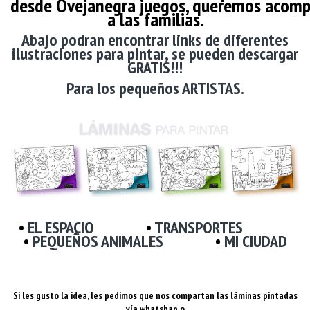
desde
Ovejanegra
juegos, queremos acom
a las familias.
Abajo podran encontrar links de diferentes
ilustraciones para pintar, se pueden descargar
GRATIS!!!
Para los pequeños ARTISTAS.
•
EL ESPACIO
•
TRANSPORTES
•
PEQUEÑOS ANIMALES
•
MI CIUDAD
Si les gusto la idea,
les pedimos que nos compartan las láminas pintadas
vía whatshap o