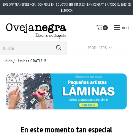
10% OFF TRANSFERENCIA - COMPRAS EN 3 CUOTAS SIN INTERES - ENVÍOS GRATIS A TODO EL PAÍS DE
$110.000-.
MENÚ
0
PRODUCTOS
Inicio
/
Láminas GRATIS !!!
En este momento tan especial