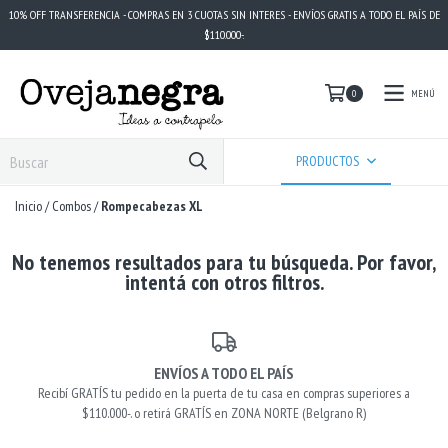
10% OFF TRANSFERENCIA - COMPRAS EN 3 CUOTAS SIN INTERES - ENVÍOS GRATIS A TODO EL PAÍS DE
$110.000-.
MENÚ
0
PRODUCTOS
Inicio
/
Combos
/
Rompecabezas XL
No tenemos resultados para tu búsqueda. Por favor,
intentá con otros filtros.
ENVÍOS A TODO EL PAÍS
Recibí GRATÍS tu pedido en la puerta de tu casa en compras superiores a
$110.000-. o retirá GRATÍS en ZONA NORTE (Belgrano R)