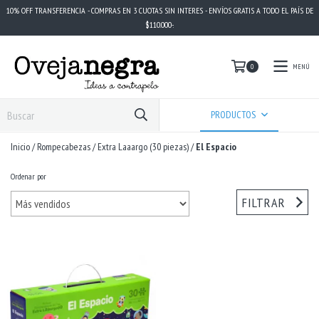
10% OFF TRANSFERENCIA - COMPRAS EN 3 CUOTAS SIN INTERES - ENVÍOS GRATIS A TODO EL PAÍS DE
$110.000-.
MENÚ
0
PRODUCTOS
Inicio
/
Rompecabezas
/
Extra Laaargo (30 piezas)
/
El Espacio
Ordenar por
FILTRAR