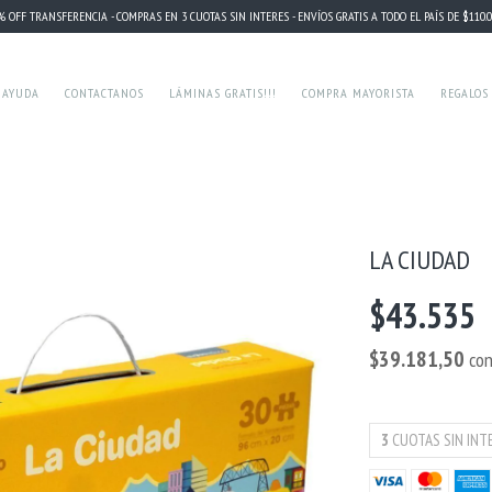
% OFF TRANSFERENCIA - COMPRAS EN 3 CUOTAS SIN INTERES - ENVÍOS GRATIS A TODO EL PAÍS DE $110.00
 AYUDA
CONTACTANOS
LÁMINAS GRATIS!!!
COMPRA MAYORISTA
REGALOS
LA CIUDAD
$43.535
$39.181,50
co
3
CUOTAS SIN INT