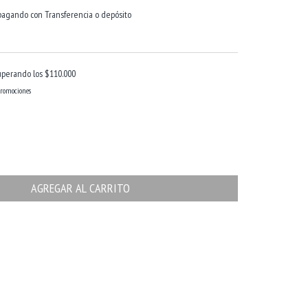
agando con Transferencia o depósito
uperando los
$110.000
promociones
CAMBIAR CP