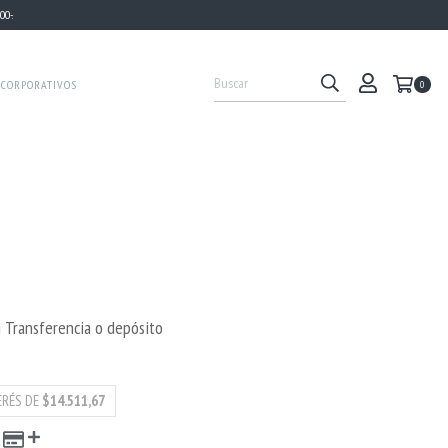
0-.
 CORPORATIVOS
0
n
Transferencia o depósito
ERÉS DE
$14.511,67