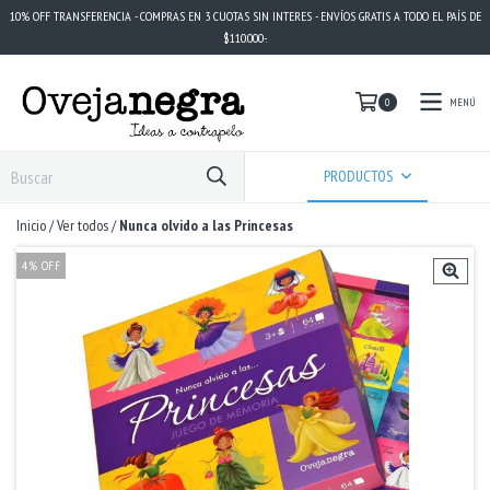
10% OFF TRANSFERENCIA - COMPRAS EN 3 CUOTAS SIN INTERES - ENVÍOS GRATIS A TODO EL PAÍS DE
$110.000-.
MENÚ
0
PRODUCTOS
Inicio
/
Ver todos
/
Nunca olvido a las Princesas
4
%
OFF